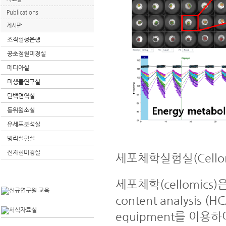
Publications
게시판
조직혈청은행
공초점현미경실
메디아실
미생물연구실
단백면역실
동위원소실
유세포분석실
병리실험실
전자현미경실
세포체학실험실(Cellomics
세포체학(cellomics)은 h
content analysis (H
equipment를 이용하여 얻게