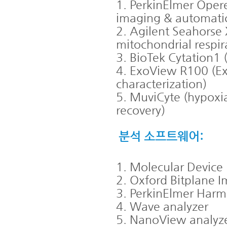
1. PerkinElmer Oper
imaging & automatic
2. Agilent Seahorse
mitochondrial respir
3. BioTek Cytation1 
4. ExoView R100 (Ex
characterization)
5. MuviCyte (hypo
recovery)
분석 소프트웨어:
1. Molecular Device
2. Oxford Bitplane I
3. PerkinElmer Harm
4. Wave analyzer
5. NanoView analyz