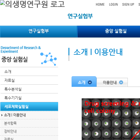
메인메뉴 바로가기
컨텐츠 바로가기
연구실험부
중앙 실험실
소개 l 이용안내
중앙 실험실
소개
자료실
소개
이용안내
특수분석실
특수기기실
세포체학실험실
소개 l 이용안내
분석항목
장비안내
자료실